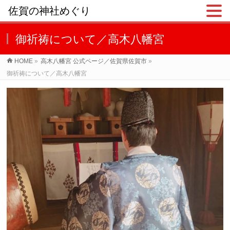
佐賀の神社めぐり
御祈祷について／高木八幡宮
HOME
»
高木八幡宮 公式ページ／佐賀県佐賀市
»
御祈祷について／高木八幡宮