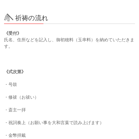
祈祷の流れ
《受付》
氏名、住所などを記入し、御初穂料（玉串料）を納めていただきま
す。
《式次第》
・号鼓
・修祓（お祓い）
・斎主一拝
・祝詞奏上（お願い事を大和言葉で読み上げます）
・金幣拝戴