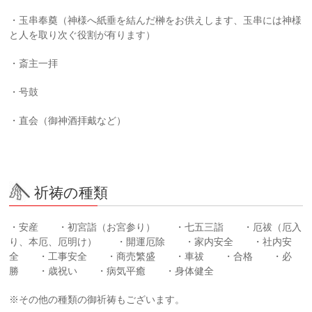
・玉串奉奠（神様へ紙垂を結んだ榊をお供えします、玉串には神様
と人を取り次ぐ役割が有ります）
・斎主一拝
・号鼓
・直会（御神酒拝戴など）
祈祷の種類
・安産 ・初宮詣（お宮参り） ・七五三詣 ・厄祓（厄入
り、本厄、厄明け） ・開運厄除 ・家内安全 ・社内安
全 ・工事安全 ・商売繁盛 ・車祓 ・合格 ・必
勝 ・歳祝い ・病気平癒 ・身体健全
※その他の種類の御祈祷もございます。