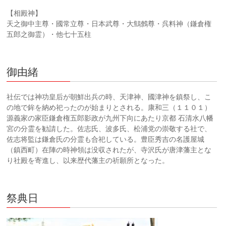
【相殿神】
天之御中主尊・國常立尊・日本武尊・大鷦鷯尊・呉料神（鎌倉権
五郎之御霊）・他七十五柱
御由緒
社伝では神功皇后が朝鮮出兵の時、天津神、國津神を鎮祭し、こ
の地で鉾を納め祀ったのが始まりとされる。康和三（１１０１）
源義家の家臣鎌倉権五郎影政が九州下向にあたり京都 石清水八幡
宮の分霊を勧請した。佐志氏、波多氏、松浦党の崇敬する社で、
佐志将監は鎌倉氏の分霊も合祀している。豊臣秀吉の名護屋城
（鎮西町）在陣の時神領は没収されたが、寺沢氏が唐津藩主とな
り社殿を寄進し、以来歴代藩主の祈願所となった。
祭典日