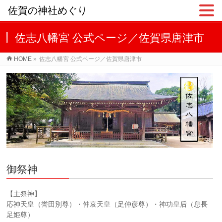
佐賀の神社めぐり
佐志八幡宮 公式ページ／佐賀県唐津市
HOME
»
佐志八幡宮 公式ページ／佐賀県唐津市
御祭神
【主祭神】
応神天皇（誉田別尊）・仲哀天皇（足仲彦尊）・神功皇后（息長
足姫尊）