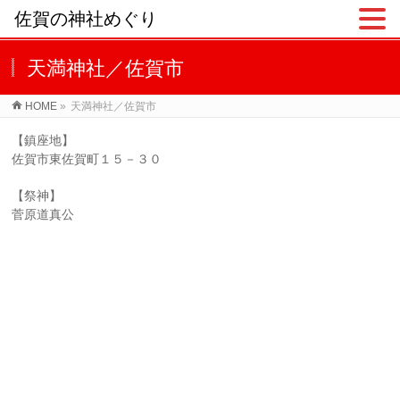
佐賀の神社めぐり
天満神社／佐賀市
HOME
»
天満神社／佐賀市
【鎮座地】
佐賀市東佐賀町１５－３０
【祭神】
菅原道真公