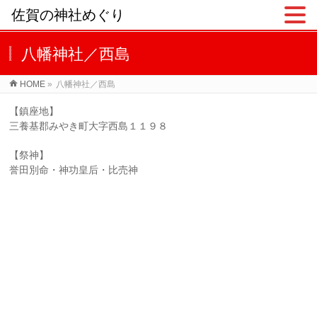
佐賀の神社めぐり
八幡神社／西島
HOME
»
八幡神社／西島
【鎮座地】
三養基郡みやき町大字西島１１９８
【祭神】
誉田別命・神功皇后・比売神