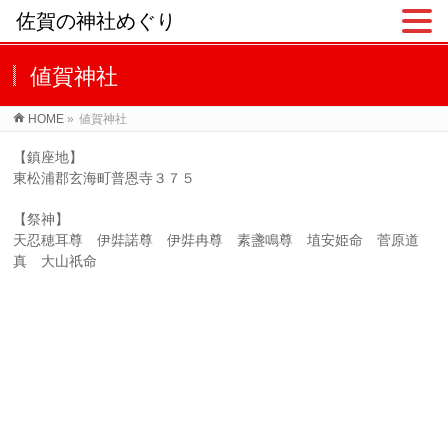
佐賀の神社めぐり
値賀神社
HOME
»
値賀神社
【鎮座地】
東松浦郡玄海町普恩寺３７５
【祭神】
天忍穂耳尊 伊弉諾尊 伊弉冉尊 素盞鳴尊 埴安姫命 菅原道
真 大山祇命