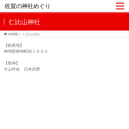
佐賀の神社めぐり
仁比山神社
HOME
»
仁比山神社
【鎮座地】
神埼郡神埼町的１６９２
【祭神】
大山咋命 日本武尊